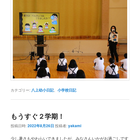
カテゴリー:
八上幼小日記
、
小学校日記
もうすぐ２学期！
投稿日時:
2022年8月26日
投稿者:
yakami
少し暑さもやわらいできましたが、みなさんいかがお過ごしです