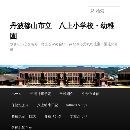
メ
サ
イ
ブ
検
ン
コ
索
コ
ン
丹波篠山市立 八上小学校・幼稚
ン
テ
園
テ
ン
ン
ツ
やさしい心をもち 考えを深め合い みなぎる元気な児童・園児の育
ツ
へ
成
へ
移
移
動
動
メ
ホーム
年間行事予定
学校紹介
やかみ通信
イ
ン
保健だより
八上幼小日記
学年のページ
メ
ニ
各種規定・様式
各種リンク
学校だより
ュ
ー
各種お知らせ