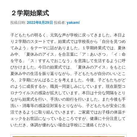
２学期始業式
投稿日時:
2022年8月29日
投稿者:
yakami
子どもたちの明るく、元気な声が学校に戻ってきました。本日よ
り２学期のスタートです。始業式では学校長から「自分を見つめ
てみよう」をテーマに話がありました。１学期終業式では、夏休
み中、「夏休みのアイス」を合言葉に「ア：あいさつ」「イ：命
を守る」「ス：すすんでおこなう」を意識して生活するように呼
びかけました。今日の始業式では、「夏休みのアイス」をもとに
夏休み中の生活を振り返りながら、子どもたちが自分のいいとこ
ろ、２学期にがんばることを考えました。今後、子どもたちがど
のように成長するか、職員一同楽しみにしています。現在新型コ
ロナウイルスの感染が拡大しています。本日は十分な間隔をとり
ながら始業式を行い、手洗いの励行を行いました。また今後も手
洗い・消毒等の感染症対策をとりながら、子どもたちが安全に生
活できるように取り組んでいきます。ご家庭ではお子様の体温チ
ェックをお世話になっているところですが、健康に十分注意して
いただき、体調が優れない場合は学校にご連絡ください。