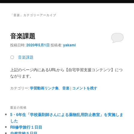
「
音楽
」カテゴリーアーカイブ
音楽課題
投稿日時:
2020年5月1日
投稿者:
yakami
〇
音楽課題
上記のページ内にあるURLから【自宅学習支援コンテンツ】につ
ながります。
カテゴリー:
学習動画リンク集
、
音楽
|
コメントを残す
最近の投稿
5・6年生「学校薬剤師さんによる薬物乱用防止教室」を実施しま
した
R8修学旅行１日目
自然学校５日目