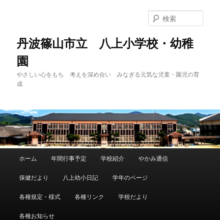
メ
サ
イ
ブ
検
ン
コ
索
コ
ン
丹波篠山市立 八上小学校・幼稚
ン
テ
園
テ
ン
ン
ツ
やさしい心をもち 考えを深め合い みなぎる元気な児童・園児の育
ツ
へ
成
へ
移
移
動
動
メ
ホーム
年間行事予定
学校紹介
やかみ通信
イ
ン
保健だより
八上幼小日記
学年のページ
メ
ニ
各種規定・様式
各種リンク
学校だより
ュ
ー
各種お知らせ