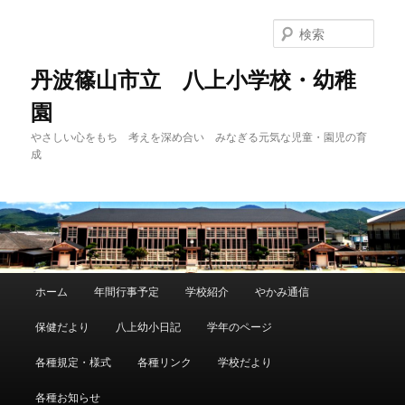
メ
イ
検
ン
索
コ
丹波篠山市立 八上小学校・幼稚
ン
園
テ
ン
やさしい心をもち 考えを深め合い みなぎる元気な児童・園児の育
ツ
成
へ
移
動
メ
ホーム
年間行事予定
学校紹介
やかみ通信
イ
ン
保健だより
八上幼小日記
学年のページ
メ
ニ
各種規定・様式
各種リンク
学校だより
ュ
ー
各種お知らせ