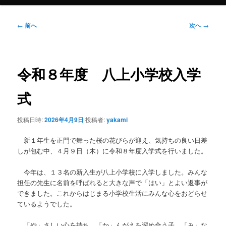
投
←
前へ
次へ
→
稿
ナ
ビ
ゲ
令和８年度 八上小学校入学
ー
シ
式
ョ
ン
投稿日時:
2026年4月9日
投稿者:
yakami
新１年生を正門で舞った桜の花びらが迎え、気持ちの良い日差
しが包む中、４月９日（木）に令和８年度入学式を行いました。
今年は、１３名の新入生が八上小学校に入学しました。みんな
担任の先生に名前を呼ばれると大きな声で「はい」とよい返事が
できました。これからはじまる小学校生活にみんな心をおどらせ
ているようでした。
「や」さしい心を持ち、「か」んがえを深め合う子、「み」な