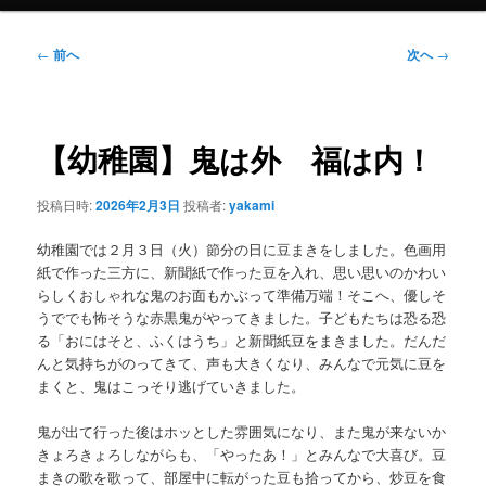
投
←
前へ
次へ
→
稿
ナ
ビ
ゲ
【幼稚園】鬼は外 福は内！
ー
シ
投稿日時:
2026年2月3日
投稿者:
yakami
ョ
ン
幼稚園では２月３日（火）節分の日に豆まきをしました。色画用
紙で作った三方に、新聞紙で作った豆を入れ、思い思いのかわい
らしくおしゃれな鬼のお面もかぶって準備万端！そこへ、優しそ
うででも怖そうな赤黒鬼がやってきました。子どもたちは恐る恐
る「おにはそと、ふくはうち」と新聞紙豆をまきました。だんだ
んと気持ちがのってきて、声も大きくなり、みんなで元気に豆を
まくと、鬼はこっそり逃げていきました。
鬼が出て行った後はホッとした雰囲気になり、また鬼が来ないか
きょろきょろしながらも、「やったあ！」とみんなで大喜び。豆
まきの歌を歌って、部屋中に転がった豆も拾ってから、炒豆を食