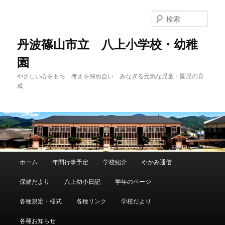
メ
イ
検
ン
索
コ
丹波篠山市立 八上小学校・幼稚
ン
園
テ
ン
やさしい心をもち 考えを深め合い みなぎる元気な児童・園児の育
ツ
成
へ
移
動
メ
ホーム
年間行事予定
学校紹介
やかみ通信
イ
ン
保健だより
八上幼小日記
学年のページ
メ
ニ
各種規定・様式
各種リンク
学校だより
ュ
ー
各種お知らせ