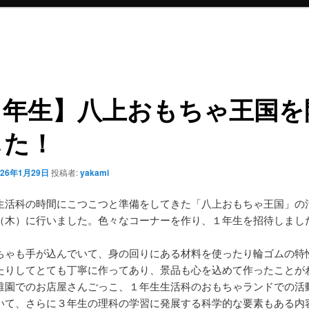
２年生】八上おもちゃ王国を
した！
026年1月29日
投稿者:
yakami
生活科の時間にこつこつと準備をしてきた「八上おもちゃ王国」の
（木）に行いました。色々なコーナーを作り、１年生を招待しまし
ちゃも手が込んでいて、身の回りにある材料を使ったり輪ゴムの特
たりしてとても丁寧に作ってあり、景品も心を込めて作ったことが
稚園でのお店屋さんごっこ、１年生生活科のおもちゃランドでの活
いて、さらに３年生の理科の学習に発展する科学的な要素もある内