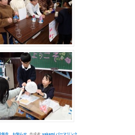
2年生
、
お知らせ
作成者:
yakami
パーマリンク