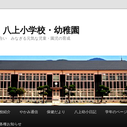
 八上小学校・幼稚園
合い みなぎる元気な児童・園児の育成
校紹介
やかみ通信
保健だより
八上幼小日記
学年のペー
各種お知らせ