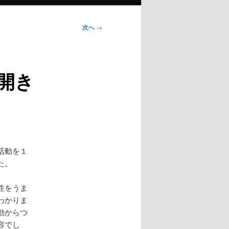
次へ
→
開き
活動を１
た。
性をうま
わかりま
動からつ
容でし