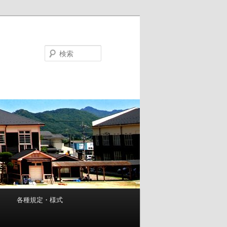
検
索
ジ
各種規定・様式