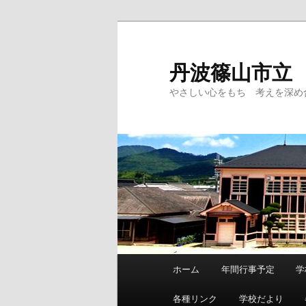
メ
イ
ン
丹波篠山市立
コ
やさしい心をもち 考えを深め
ン
テ
ン
ツ
へ
移
動
メ
ホーム
年間行事予定
学
イ
ン
各種リンク
学校だより