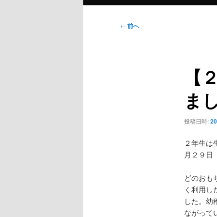
メ
ニ
投
←
前へ
ュ
稿
ー
ナ
ビ
【
ゲ
ー
ま
シ
ョ
ン
投稿日時:
2
２年生は
月２９日
どのおも
く利用し
した。幼
ながって