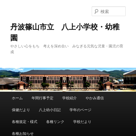
メ
イ
検
ン
索
コ
丹波篠山市立 八上小学校・幼稚
ン
園
テ
ン
やさしい心をもち 考えを深め合い みなぎる元気な児童・園児の育
ツ
成
へ
移
動
メ
ホーム
年間行事予定
学校紹介
やかみ通信
イ
ン
保健だより
八上幼小日記
学年のページ
メ
ニ
各種規定・様式
各種リンク
学校だより
ュ
ー
各種お知らせ