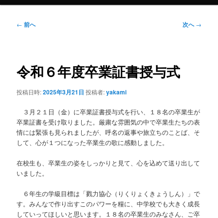
投
←
前へ
次へ
→
稿
ナ
ビ
ゲ
令和６年度卒業証書授与式
ー
シ
投稿日時:
2025年3月21日
投稿者:
yakami
ョ
ン
３月２１日（金）に卒業証書授与式を行い、１８名の卒業生が
卒業証書を受け取りました。厳粛な雰囲気の中で卒業生たちの表
情には緊張も見られましたが、呼名の返事や旅立ちのことば、そ
して、心が１つになった卒業生の歌に感動しました。
在校生も、卒業生の姿をしっかりと見て、心を込めて送り出して
いました。
６年生の学級目標は「戮力協心（りくりょくきょうしん）」で
す。みんなで作り出すこのパワーを糧に、中学校でも大きく成長
していってほしいと思います。１８名の卒業生のみなさん、ご卒