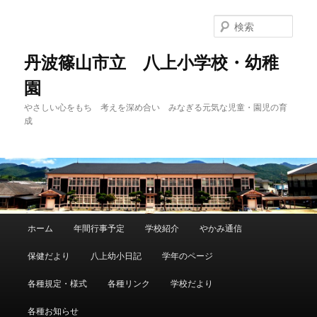
メ
イ
検
ン
索
コ
丹波篠山市立 八上小学校・幼稚
ン
園
テ
ン
やさしい心をもち 考えを深め合い みなぎる元気な児童・園児の育
ツ
成
へ
移
動
メ
ホーム
年間行事予定
学校紹介
やかみ通信
イ
ン
保健だより
八上幼小日記
学年のページ
メ
ニ
各種規定・様式
各種リンク
学校だより
ュ
ー
各種お知らせ