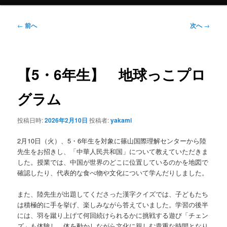
投
←
前へ
次へ
→
稿
ナ
ビ
ゲ
【5・6年生】 地球っこプロ
ー
シ
グラム
ョ
ン
投稿日時:
2026年2月10日
投稿者:
yakami
2月10日（火）、5・6年生を対象に篠山国際理解センターから陸
先生をお招きし、「中華人民共和国」について教えていただきま
した。授業では、中国が世界のどこに位置しているのかを地図で
確認したり、代表的な食べ物や文化について学んだりしました。
また、陸先生が出題してくださった漢字クイズでは、子どもたち
は積極的に手を挙げ、楽しみながら答えていました。学習の後半
には、羽を蹴り上げて何回続けられるかに挑戦する遊び「チェン
ズ」も体験し、体を動かしながら文化に親しむ貴重な時間となり