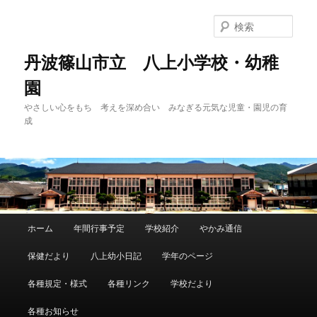
メ
イ
検
ン
索
コ
丹波篠山市立 八上小学校・幼稚
ン
園
テ
ン
やさしい心をもち 考えを深め合い みなぎる元気な児童・園児の育
ツ
成
へ
移
動
メ
ホーム
年間行事予定
学校紹介
やかみ通信
イ
ン
保健だより
八上幼小日記
学年のページ
メ
ニ
各種規定・様式
各種リンク
学校だより
ュ
ー
各種お知らせ