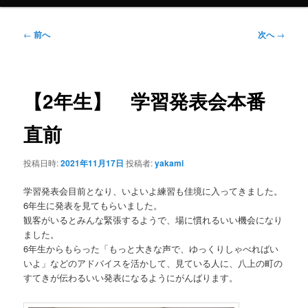
投
←
前へ
次へ
→
稿
ナ
ビ
ゲ
【2年生】 学習発表会本番
ー
シ
直前
ョ
ン
投稿日時:
2021年11月17日
投稿者:
yakami
学習発表会目前となり、いよいよ練習も佳境に入ってきました。
6年生に発表を見てもらいました。
観客がいるとみんな緊張するようで、場に慣れるいい機会になり
ました。
6年生からもらった「もっと大きな声で、ゆっくりしゃべればい
いよ」などのアドバイスを活かして、見ている人に、八上の町の
すてきが伝わるいい発表になるようにがんばります。